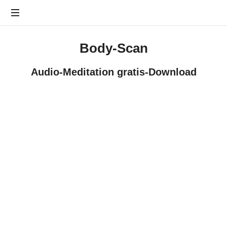
Furchtlos
leben
Body-Scan
Prof.
Beeker
Audio-Meditation gratis-Download
-
Panikattacken
in
8
Wochen
besiegen