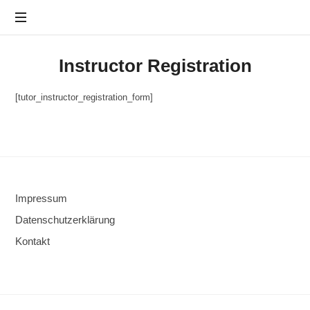
Furchtlos
leben
Instructor Registration
Prof.
Beeker
[tutor_instructor_registration_form]
-
Panikattacken
in
8
Wochen
besiegen
Impressum
Datenschutzerklärung
Kontakt